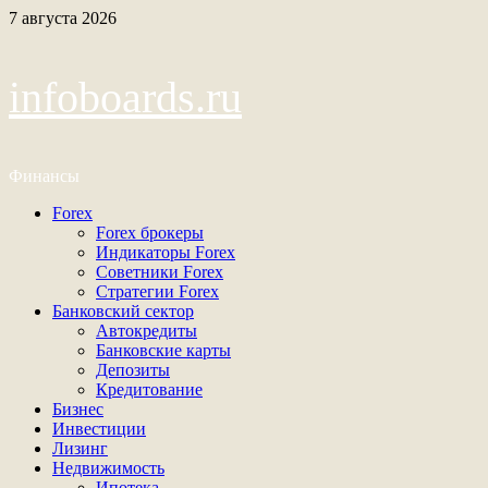
Перейти
7 августа 2026
к
содержимому
infoboards.ru
Финансы
Основное
Forex
меню
Forex брокеры
Индикаторы Forex
Советники Forex
Стратегии Forex
Банковский сектор
Автокредиты
Банковские карты
Депозиты
Кредитование
Бизнес
Инвестиции
Лизинг
Недвижимость
Ипотека